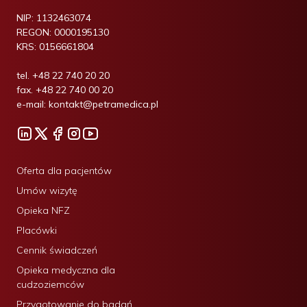
NIP:
1132463074
REGON:
0000195130
KRS:
0156661804
tel.
+48 22 740 20 20
fax.
+48 22 740 00 20
e-mail:
kontakt@petramedica.pl
Oferta dla pacjentów
Umów wizytę
Opieka NFZ
Placówki
Cennik świadczeń
Opieka medyczna dla
cudzoziemców
Przygotowanie do badań