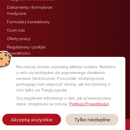
Dokumenty i formularze
medyczne
Formularz kontaktowy
Oceń nas
Oferty pracy
Regulaminy i polityki
prywatności
Certyfikaty:
Na naszej stronie używamy plików cookies. Niektóre
z nich są niezbędne do poprawnego działania
serwisu (techniczne). Pozostałe (statystyczne)
pomagają nam ulepszać stronę, ale korzystamy z
nich tylko za Twoją zgodą.
Szczegółowe informacje o tym, jak przetwarzamy
dane, znajdziesz w naszej
Polityce Prywatności
Akceptuj wszystkie
Tylko niezbędne
Infolinia:
+48 22 740 20 20