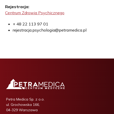
Rejestracja:
Centrum Zdrowia Psychicznego
+ 48 22 113 97 01
rejestracja.psychologia@petramedica.pl
Petra Medica Sp. z o.o.
ul. Grochowska 166,
04-329 Warszawa