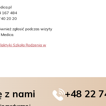
dica.pl
34 167 484
 740 20 20
ównież zgłosić podczas wizyty
 Medica.
ilaktyki Szkoła Rodzenia w
ę z nami
+48 22 7
ja medyczna i