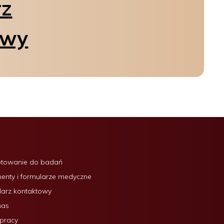
rz
owy
otowanie do badań
nty i formularze medyczne
arz kontaktowy
nas
 pracy