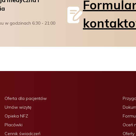
Formula
ia
kontakt
ku w godzinach 6:30 - 21:00 
Oferta dla pacjentów
Przyg
Umów wizytę
Dokume
Opieka NFZ
Formul
Placówki
Oceń 
Cennik świadczeń
Oferty