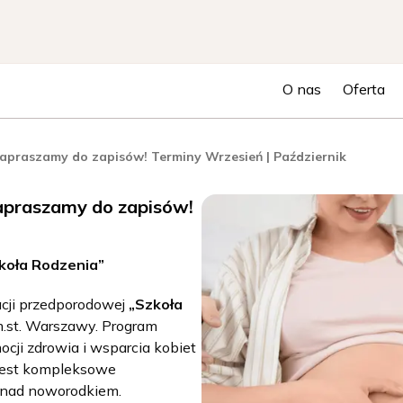
O nas
Oferta
apraszamy do zapisów! Terminy Wrzesień | Październik
Zapraszamy do zapisów!
koła Rodzenia”
cji przedporodowej
„Szkoła
.st. Warszawy. Program
cji zdrowia i wsparcia kobiet
 jest kompleksowe
i nad noworodkiem.