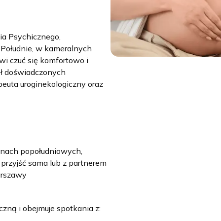
ia Psychicznego,
 Południe, w kameralnych
i czuć się komfortowo i
ół doświadczonych
apeuta uroginekologiczny oraz
zinach popołudniowych,
 przyjść sama lub z partnerem
arszawy
czną i obejmuje spotkania z: