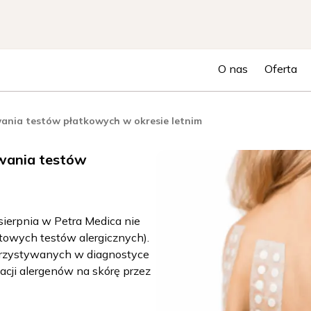
O nas
Oferta
nia testów płatkowych w okresie letnim
wania testów
sierpnia w Petra Medica nie
owych testów alergicznych).
orzystywanych w diagnostyce
kacji alergenów na skórę przez