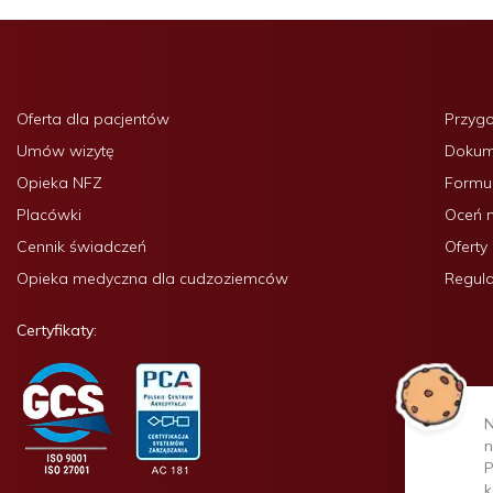
Oferta dla pacjentów
Przyg
Umów wizytę
Dokume
Opieka NFZ
Formul
Placówki
Oceń 
Cennik świadczeń
Oferty
Opieka medyczna dla cudzoziemców
Regula
Certyfikaty:
N
n
P
k