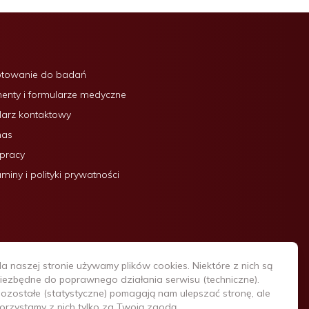
otowanie do badań
nty i formularze medyczne
arz kontaktowy
nas
 pracy
miny i polityki prywatności
a naszej stronie używamy plików cookies. Niektóre z nich są
iezbędne do poprawnego działania serwisu (techniczne).
ozostałe (statystyczne) pomagają nam ulepszać stronę, ale
orzystamy z nich tylko za Twoją zgodą.