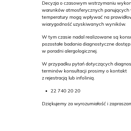
Decyzja o czasowym wstrzymaniu wykon
warunków atmosferycznych panujących w
temperatury mogą wpływać na prawidłow
wiarygodność uzyskiwanych wyników.
W tym czasie nadal realizowane są konsul
pozostałe badania diagnostyczne dostę
w poradni alergologicznej.
W przypadku pytań dotyczących diagnosty
terminów konsultacji prosimy o kontakt
z rejestracją lub infolinią.
22 740 20 20
Dziękujemy za wyrozumiałość i zaprasza