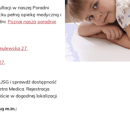
ltacji w naszej Poradni
cku pełną opiekę medyczną i
dni:
Poznaj naszą poradnię
Omulewska 27
,
27
,
 USG i sprawdź dostępność
tra Medica. Rejestracja
ście w dogodnej lokalizacji.
 m.in.: