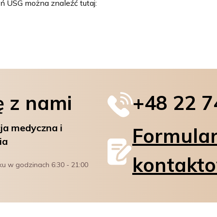
ań USG można znaleźć tutaj:
ę z nami
+48 22 7
ja medyczna i
Formula
ia
kontakt
ku w godzinach 6:30 - 21:00 