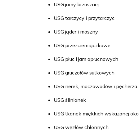
USG jamy brzusznej
USG tarczycy i przytarczyc
USG jąder i moszny
USG przezciemiączkowe
USG płuc i jam opłucnowych
USG gruczołów sutkowych
USG nerek, moczowodów i pęcherz
USG ślinianek
USG tkanek miękkich wskazanej okol
USG węzłów chłonnych