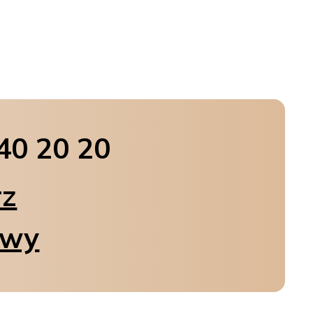
40 20 20
rz
owy