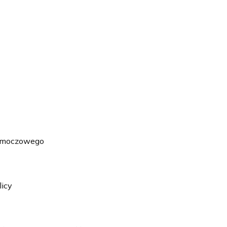
a moczowego
icy