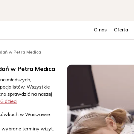
O nas
Oferta
adań w Petra Medica
adań w Petra Medica
 najmłodszych,
ecjalistów. Wszystkie
na sprawdzić na naszej
G dzieci
cówkach w Warszawie:
na wybrane terminy wizyt.