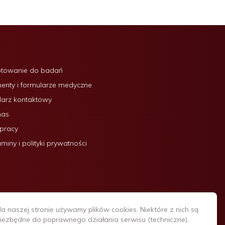
otowanie do badań
nty i formularze medyczne
arz kontaktowy
nas
 pracy
miny i polityki prywatności
a naszej stronie używamy plików cookies. Niektóre z nich są
iezbędne do poprawnego działania serwisu (techniczne).