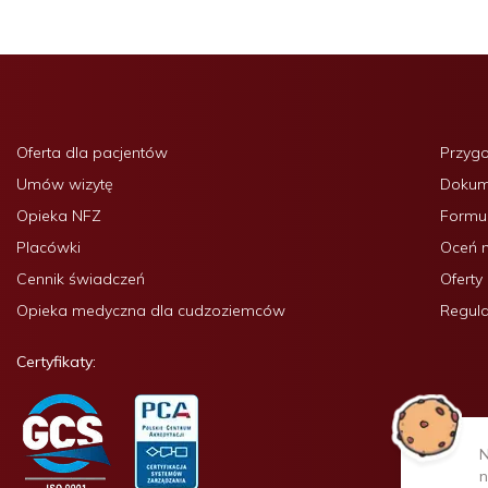
Oferta dla pacjentów
Przyg
Umów wizytę
Dokume
Opieka NFZ
Formul
Placówki
Oceń 
Cennik świadczeń
Oferty
Opieka medyczna dla cudzoziemców
Regula
Certyfikaty:
N
n