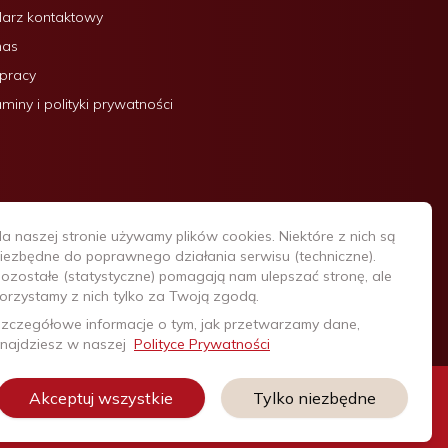
arz kontaktowy
nas
 pracy
miny i polityki prywatności
a naszej stronie używamy plików cookies. Niektóre z nich są
iezbędne do poprawnego działania serwisu (techniczne).
ozostałe (statystyczne) pomagają nam ulepszać stronę, ale
orzystamy z nich tylko za Twoją zgodą.
zczegółowe informacje o tym, jak przetwarzamy dane,
najdziesz w naszej
Polityce Prywatności
+48 22 740
Akceptuj wszystkie
Tylko niezbędne
Infolinia:
20 20