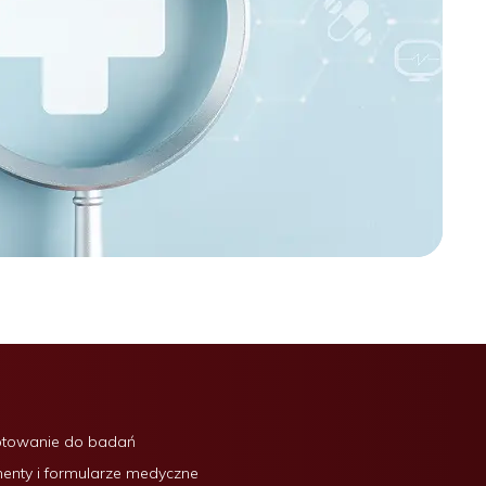
otowanie do badań
nty i formularze medyczne