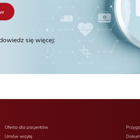
ów
owiedz się więcej:
Oferta dla pacjentów
Przyg
Umów wizytę
Dokume