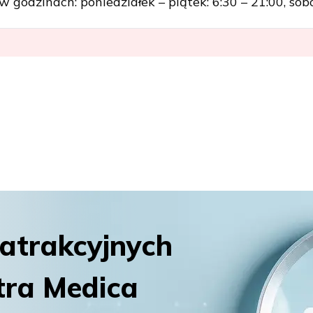
 godzinach: poniedziałek – piątek: 6:30 – 21:00, sobo
 atrakcyjnych
tra Medica