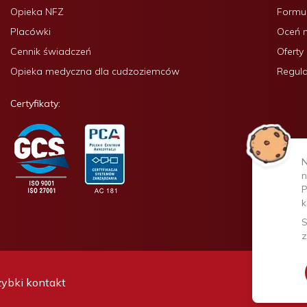
Opieka NFZ
Formul
Placówki
Oceń 
Cennik świadczeń
Oferty
Opieka medyczna dla cudzoziemców
Regula
Certyfikaty:
N
n
P
k
S
z
ybki kontakt