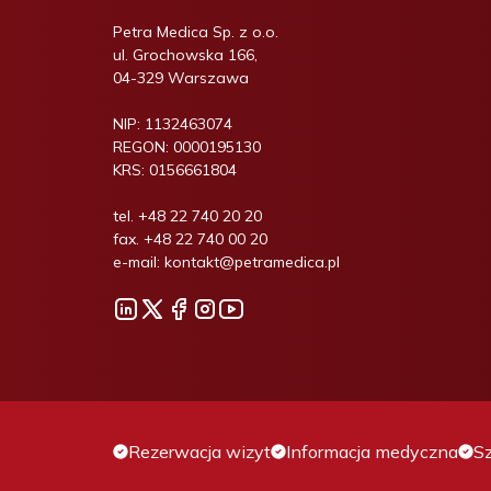
Petra Medica Sp. z o.o.
ul. Grochowska 166,
04-329 Warszawa
NIP:
1132463074
REGON:
0000195130
KRS:
0156661804
tel.
+48 22 740 20 20
fax.
+48 22 740 00 20
e-mail:
kontakt@petramedica.pl
Rezerwacja wizyt
Informacja medyczna
Sz