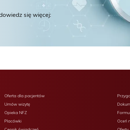
owiedz się więcej:
Oferta dla pacjentów
Przyg
Umów wizytę
Dokume
Opieka NFZ
Formul
Placówki
Oceń 
Cennik świadczeń
Oferty