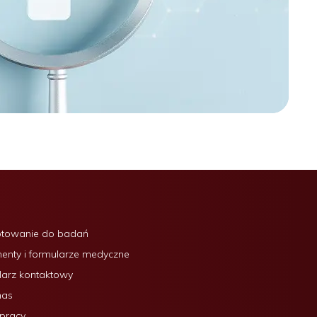
otowanie do badań
nty i formularze medyczne
arz kontaktowy
nas
 pracy