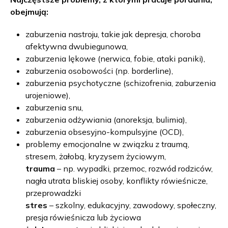
obejmują:
zaburzenia nastroju, takie jak depresja, choroba
afektywna dwubiegunowa,
zaburzenia lękowe (nerwica, fobie, ataki paniki),
zaburzenia osobowości (np. borderline),
zaburzenia psychotyczne (schizofrenia, zaburzenia
urojeniowe),
zaburzenia snu,
zaburzenia odżywiania (anoreksja, bulimia),
zaburzenia obsesyjno-kompulsyjne (OCD),
problemy emocjonalne w związku z traumą,
stresem, żałobą, kryzysem życiowym,
trauma
– np. wypadki, przemoc, rozwód rodziców,
nagła utrata bliskiej osoby, konflikty rówieśnicze,
przeprowadzki
stres
– szkolny, edukacyjny, zawodowy, społeczny,
presja rówieśnicza lub życiowa