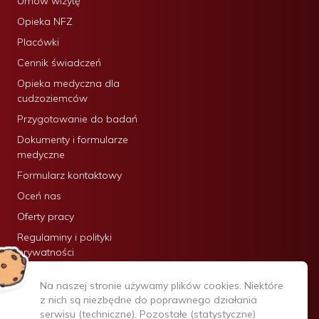
Umów wizytę
Opieka NFZ
Placówki
Cennik świadczeń
Opieka medyczna dla
cudzoziemców
Przygotowanie do badań
Dokumenty i formularze
medyczne
Formularz kontaktowy
Oceń nas
Oferty pracy
Regulaminy i polityki
prywatności
Certyfikaty:
Na naszej stronie używamy plików cookies. Niektóre
z nich są niezbędne do poprawnego działania
serwisu (techniczne). Pozostałe (statystyczne)